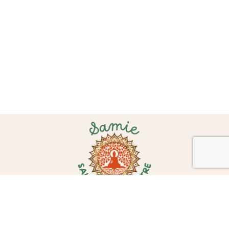
Le SAMIE, un salon dédié au mieux-être sous
toutes ses formes