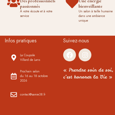
Des professionnels
Une énergie
passionnés
bienveillante
À votre écoute et à votre
Un salon à taille humaine
service
dans une ambiance
unique
Infos pratiques
Suivez-nous
La Coupole
Villard de Lans
« Prendre soin de soi,
Prochain salon
du 16 au 18 octobre
c’est honorer la Vie »
2026
contact@samie38.fr